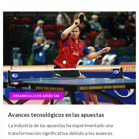
DESARROLLO DE APUESTAS
Avances tecnológicos en las apuestas
La industria de las apuestas ha experimentado una
transformación significativa debido a los avances