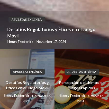
APUESTAS EN LÍNEA
Desafíos Regulatorios y Éticos en el Juego
Móvil
Henry Frederick
November 17, 2024
APUESTAS EN LÍNEA
APUESTAS EN LÍNEA
Desafíos Regulatorios y
Percepción del tiempo en
Éticos en el Juego Móvil
juegos rápidos
Henry Frederick
Henry Frederick
November 17,
October 17,
2024
2024