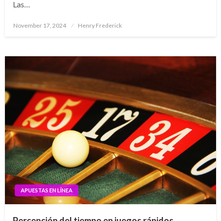
Las…
Posted
November 17, 2024
Henry Frederick
on
APUESTAS EN LÍNEA
Percepción del tiempo en juegos rápidos