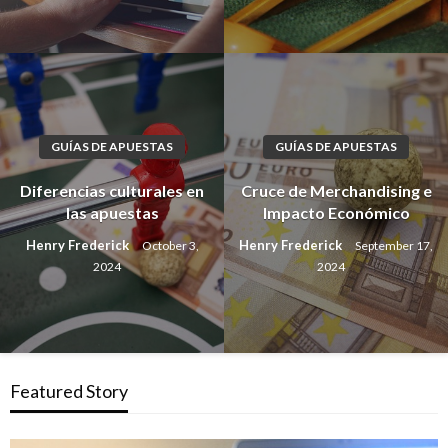
GUÍAS DE APUESTAS
GUÍAS DE APUESTAS
Diferencias culturales en
Cruce de Merchandising e
las apuestas
Impacto Económico
Henry Frederick
Henry Frederick
October 3,
September 17,
2024
2024
Featured Story